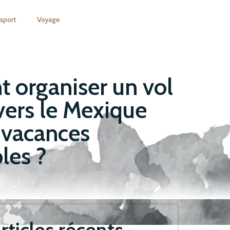
sport
Voyage
organiser un vol
vers le Mexique
 vacances
les ?
rticles récents