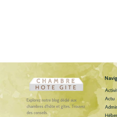
Navig
Activi
Actu
Explorez notre blog dédié aux
Admin
chambres d’hôte et gîtes. Trouvez
des conseils.
Hébe