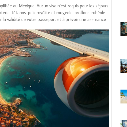
plifiée au Mexique. Aucun visa n’est requis pour les séjours
iphtérie-tétanos-poliomyélite et rougeole-oreillons-rubéole
 la validité de votre passeport et à prévoir une assurance