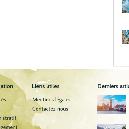
ation
Liens utiles
Derniers arti
tés
Mentions légales
Contactez-nous
istratif
rgement