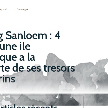
sport
Voyage
 Sanloem : 4
 une ile
que a la
te de ses tresors
ins
rticles récents