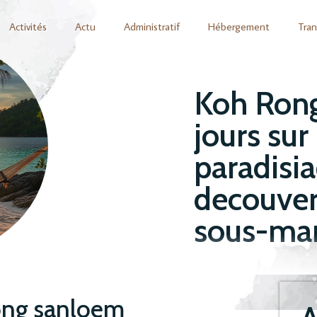
Activités
Actu
Administratif
Hébergement
Tran
Koh Rong
jours sur
paradisia
decouver
sous-mar
ong sanloem
A