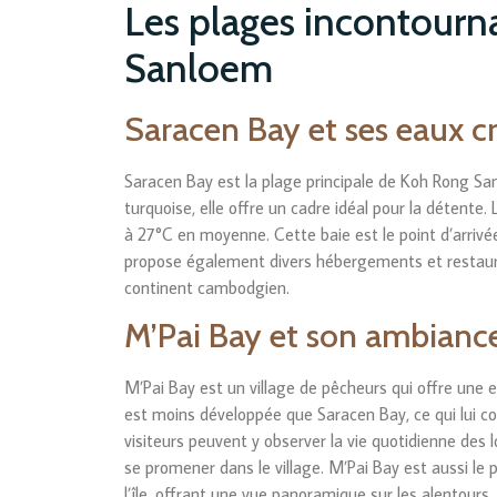
Les plages incontourn
Sanloem
Saracen Bay et ses eaux cr
Saracen Bay est la plage principale de Koh Rong S
turquoise, elle offre un cadre idéal pour la détente
à 27°C en moyenne. Cette baie est le point d’arrivée p
propose également divers hébergements et restaurant
continent cambodgien.
M’Pai Bay et son ambianc
M’Pai Bay est un village de pêcheurs qui offre une e
est moins développée que Saracen Bay, ce qui lui c
visiteurs peuvent y observer la vie quotidienne des 
se promener dans le village. M’Pai Bay est aussi le 
l’île, offrant une vue panoramique sur les alentours.