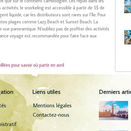
vé que sur le continent cambodgien. Les repas dans les
ctivités, le snorkeling est accessible à partir de 3$ de
ent liquide, car les distributeurs sont rares sur l’île. Pour
érentes plages comme Lazy Beach et Sunset Beach. La
e vue panoramique. N’oubliez pas de profiter des activités
rance voyage est recommandée pour faire face aux
llées pour savoir où partir en avril
ation
Liens utiles
Derniers arti
tés
Mentions légales
Contactez-nous
istratif