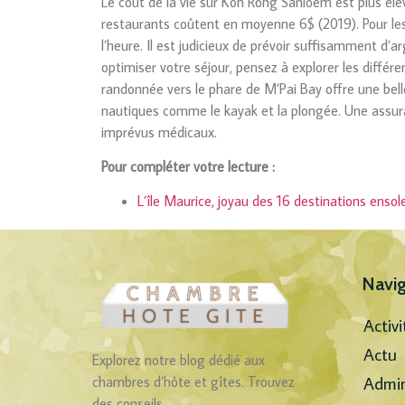
Le coût de la vie sur Koh Rong Sanloem est plus éle
restaurants coûtent en moyenne 6$ (2019). Pour les a
l’heure. Il est judicieux de prévoir suffisamment d’arg
optimiser votre séjour, pensez à explorer les diff
randonnée vers le phare de M’Pai Bay offre une bell
nautiques comme le kayak et la plongée. Une assu
imprévus médicaux.
Pour compléter votre lecture :
L’île Maurice, joyau des 16 destinations ensolei
Navig
Activi
Actu
Explorez notre blog dédié aux
Admin
chambres d’hôte et gîtes. Trouvez
des conseils.