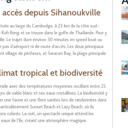
 accès depuis Sihanoukville
située au large du Cambodge, à 23 km de la côte sud-
sine Koh Rong et se trouve dans le golfe de Thaïlande. Pour y
ille. Le trajet dure environ 30 minutes en speed boat ou
se pas d’aéroport ni de route d’accès. Les deux principaux
 village de pêcheurs, et Saracen Bay, la plage principale
climat tropical et biodiversité
umide avec des températures moyennes oscillant entre 25
s de sable blanc et ses eaux cristallines. La biodiversité y
orer une faune et une flore variées lors de randonnées dans
particulièrement Sunset Beach et Lazy Beach, où ils
s colorés. La nuit, un spectacle unique attend les
es eaux de l’île, créant une atmosphère magique.