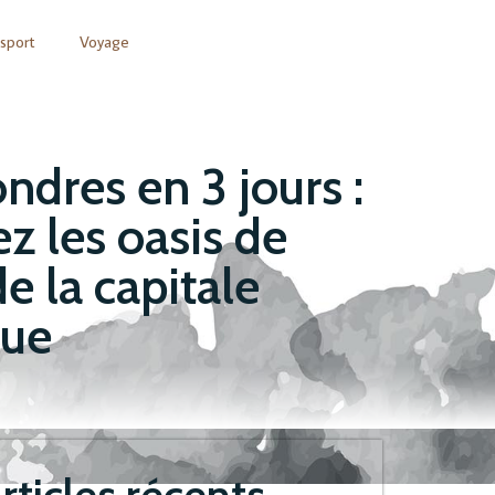
sport
Voyage
ondres en 3 jours :
z les oasis de
e la capitale
que
rticles récents