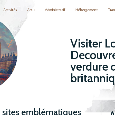
Activités
Actu
Administratif
Hébergement
Tran
Visiter L
Decouvre
verdure d
britanni
es sites emblématiques
A